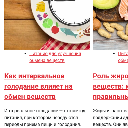
Питание для улучшения
Пита
обмена веществ
обм
Как интервальное
Роль жиро
голодание влияет на
веществ: 
обмен веществ
правильны
Интервальное голодание — это метод
Жиры играют в
питания, при котором чередуются
поддержании зд
периоды приема пищи и голодания.
веществ. Они я