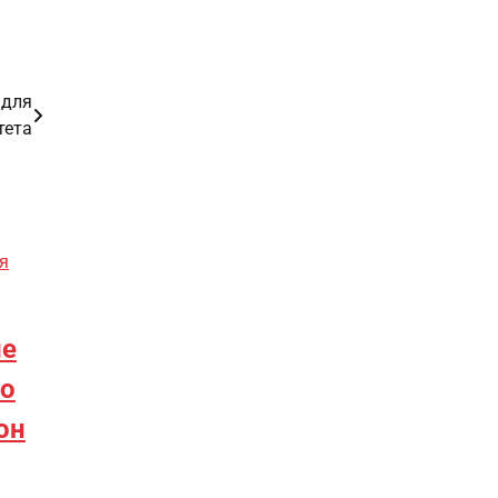
 для
тета
я
ие
но
он