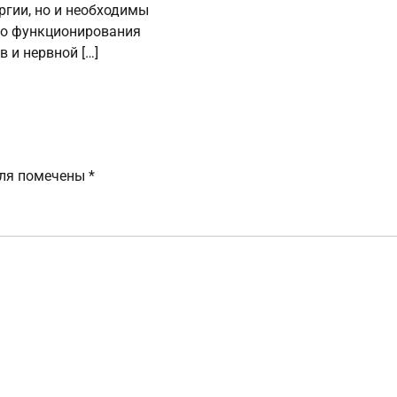
ргии, но и необходимы
го функционирования
в и нервной […]
оля помечены
*