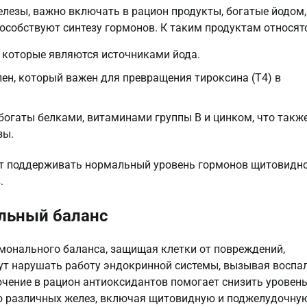
езы, важно включать в рацион продукты, богатые йодом,
особствуют синтезу гормонов. К таким продуктам относят
, которые являются источниками йода.
лен, который важен для превращения тироксина (Т4) в
богаты белками, витаминами группы B и цинком, что такж
зы.
ает поддерживать нормальный уровень гормонов щитовидн
.
альный баланс
онального баланса, защищая клетки от повреждений,
т нарушать работу эндокринной системы, вызывая воспа
чение в рацион антиоксидантов помогает снизить уровен
ю различных желез, включая щитовидную и поджелудочну