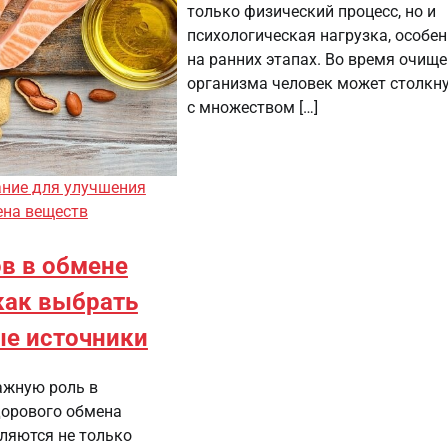
только физический процесс, но и
психологическая нагрузка, особе
на ранних этапах. Во время очищ
организма человек может столкн
с множеством […]
ние для улучшения
ена веществ
в в обмене
как выбрать
е источники
ажную роль в
орового обмена
вляются не только