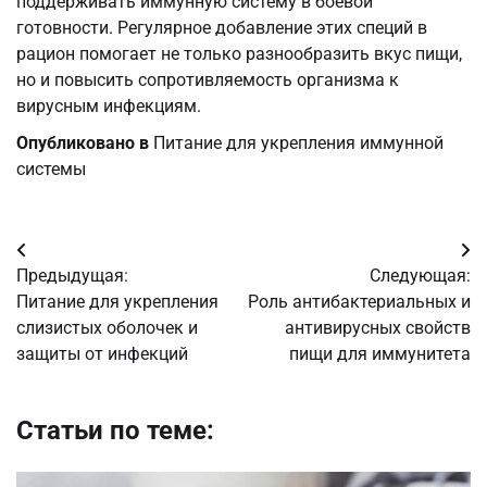
поддерживать иммунную систему в боевой
готовности. Регулярное добавление этих специй в
рацион помогает не только разнообразить вкус пищи,
но и повысить сопротивляемость организма к
вирусным инфекциям.
Опубликовано в
Питание для укрепления иммунной
системы
Навигация
Предыдущая:
Следующая:
по
Питание для укрепления
Роль антибактериальных и
слизистых оболочек и
антивирусных свойств
записям
защиты от инфекций
пищи для иммунитета
Статьи по теме: