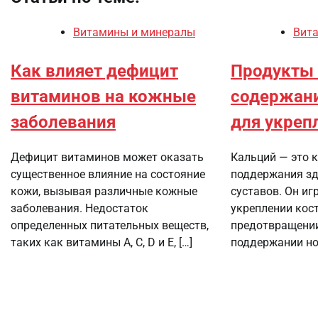
Витамины и минералы
Вит
Как влияет дефицит
Продукты
витаминов на кожные
содержан
заболевания
для укреп
Дефицит витаминов может оказать
Кальций — это 
существенное влияние на состояние
поддержания зд
кожи, вызывая различные кожные
суставов. Он иг
заболевания. Недостаток
укреплении кост
определенных питательных веществ,
предотвращении
таких как витамины A, C, D и E, […]
поддержании но