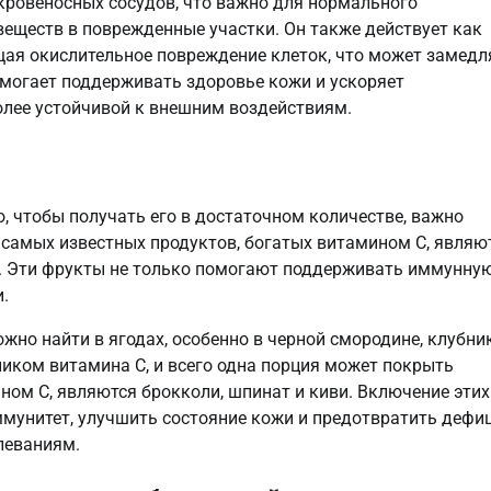
 кровеносных сосудов, что важно для нормального
еществ в поврежденные участки. Он также действует как
ая окислительное повреждение клеток, что может замедл
омогает поддерживать здоровье кожи и ускоряет
более устойчивой к внешним воздействиям.
о, чтобы получать его в достаточном количестве, важно
 самых известных продуктов, богатых витамином C, являю
ы. Эти фрукты не только помогают поддерживать иммунну
.
но найти в ягодах, особенно в черной смородине, клубни
иком витамина C, и всего одна порция может покрыть
ом C, являются брокколи, шпинат и киви. Включение этих
ммунитет, улучшить состояние кожи и предотвратить дефи
леваниям.