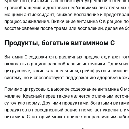
Кроме того, витамин C способствует укреплению стенок
кровообращения и доставки необходимых питательных в
мощный антиоксидант, снижая воспаление и предотвращ
процесс заживления. Включение витамина C в рацион п
восстановление после травм или воспалений, делая ее 
Продукты, богатые витамином C
Витамин C содержится в различных продуктах, и для тог
включать в рацион разнообразные источники. Одним из
цитрусовые, такие как апельсины, грейпфруты и лимон
систему, но и способствуют поддержанию здоровья кожи
Помимо цитрусовых, высокое содержание витамина C мож
малине. Красный перец также является отличным источн
суточную норму. Другими продуктами, богатыми витамин
продуктов в повседневный рацион помогает укрепить и
витамина C, который может привести к различным забо