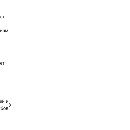
да
низм
ет
ей и
убов