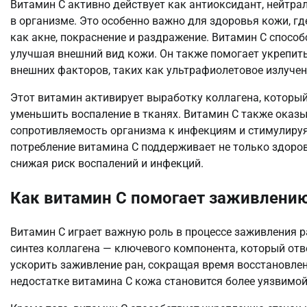
Витамин C активно действует как антиоксидант, нейтр
в организме. Это особенно важно для здоровья кожи, г
как акне, покраснение и раздражение. Витамин C спосо
улучшая внешний вид кожи. Он также помогает укрепит
внешних факторов, таких как ультрафиолетовое излуче
Этот витамин активирует выработку коллагена, который
уменьшить воспаление в тканях. Витамин C также оказ
сопротивляемость организма к инфекциям и стимулируя
потребление витамина C поддерживает не только здоров
снижая риск воспалений и инфекций.
Как витамин C помогает заживлени
Витамин C играет важную роль в процессе заживления р
синтез коллагена — ключевого компонента, который отв
ускорить заживление ран, сокращая время восстановлен
недостатке витамина C кожа становится более уязвимой