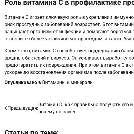
Роль витамина C в профилактике пр
Витамин C играет ключевую роль в укреплении иммунной
риск простудных заболеваний возрастает. Этот витамин
защищают организм от инфекций и помогают бороться с
становится более устойчивым к простудам, а также быс
Кроме того, витамин C способствует поддержанию барье
вредных бактерий и вирусов. Он усиливает выработку ко
предотвратить их повреждения. При этом витамин C акт
ускорению восстановления организма после заболеваний,
Опубликовано в
Витамины и минералы
Витамин D: как правильно получать его и
Навигация
Предыдущая:
почему он важен
по
записям
Статьи по теме: