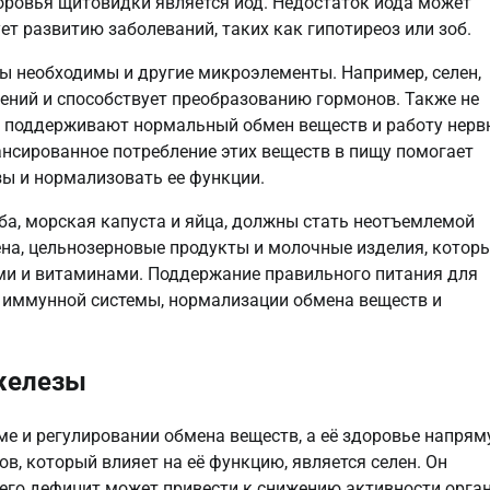
ровья щитовидки является йод. Недостаток йода может
ет развитию заболеваний, таких как гипотиреоз или зоб.
ы необходимы и другие микроэлементы. Например, селен,
ений и способствует преобразованию гормонов. Также не
е поддерживают нормальный обмен веществ и работу нерв
нсированное потребление этих веществ в пищу помогает
ы и нормализовать ее функции.
ба, морская капуста и яйца, должны стать неотъемлемой
ена, цельнозерновые продукты и молочные изделия, котор
и и витаминами. Поддержание правильного питания для
 иммунной системы, нормализации обмена веществ и
железы
е и регулировании обмена веществ, а её здоровье напря
в, который влияет на её функцию, является селен. Он
его дефицит может привести к снижению активности орган