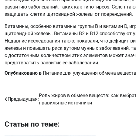
развитию заболеваний, таких как гипотиреоз. Селен та
защищать клетки щитовидной железы от повреждений.
Витамины, особенно витамины группы B и витамин D, и
щитовидной железы. Витамины B2 и B12 способствуют 
Недавние исследования также показали, что дефицит 
железы и повышать риск аутоиммунных заболеваний, та
с достаточным количеством этих элементов может зна
предотвратить развитие её заболеваний.
Опубликовано в
Питание для улучшения обмена вещест
Роль жиров в обмене веществ: как выбра
Навигация
Предыдущая:
правильные источники
по
записям
Статьи по теме: