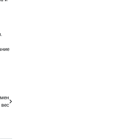
.
ание
бмен
 вес