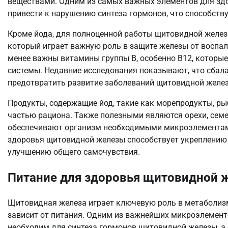
веществами. Одним из самых важных элементов для здо
привести к нарушению синтеза гормонов, что способству
Кроме йода, для полноценной работы щитовидной желез
который играет важную роль в защите железы от воспал
менее важны витамины группы В, особенно В12, которы
системы. Недавние исследования показывают, что сбала
предотвратить развитие заболеваний щитовидной желез
Продукты, содержащие йод, такие как морепродукты, ры
частью рациона. Также полезными являются орехи, сем
обеспечивают организм необходимыми микроэлементам
здоровья щитовидной железы способствует укреплению
улучшению общего самочувствия.
Питание для здоровья щитовидной 
Щитовидная железа играет ключевую роль в метаболизм
зависит от питания. Одним из важнейших микроэлементо
необходим для синтеза гормонов щитовидной железы, а 