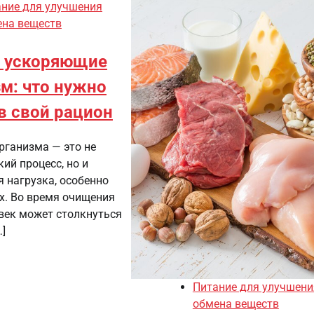
ние для улучшения
ена веществ
, ускоряющие
м: что нужно
в свой рацион
рганизма — это не
ий процесс, но и
 нагрузка, особенно
х. Во время очищения
век может столкнуться
]
Питание для улучшени
обмена веществ