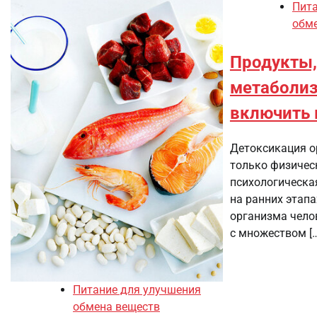
Пита
обм
Продукты
метаболиз
включить 
Детоксикация о
только физическ
психологическая
на ранних этапа
организма чело
с множеством […
Питание для улучшения
обмена веществ